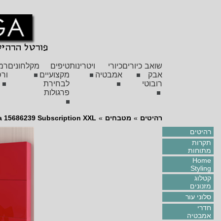
שואב
כיורים
כיורי
ויטרינות
טיפים
מקלחונים
רמ
אבק
אמבטיה
מקצועיים
ורס
רובוטי
לבחירת
פרגולות
רהיטים
»
מטבחים
»
a 15686239 Subscription XXL
רהיטים
תקרות
מתוחות
Home
Styling
קטלוג
מזנונים
סלוני עור
חדרי
אמבטיה