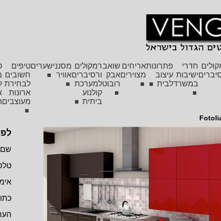
קולים
חדרי
פתרונות
אריחים
שואב
רמקולים
מסנני
שערים
טיפים
ט
יברים
ישיבות
עיצוב
מצוירים
אבק
ורסיברים
אוויר
חשובים
מ
במשרד
לבית
רובוט
למערכת
לבחירת
ל
קולנוע
ארונות
א
ביתית
מעוצבים
ה
Fotoli
לפר
שם:
טלפו
אימי
כתו
הער