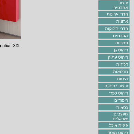
עיצוב
אמבטיה
חדרי ארונות
ארונות
חדרי תינוקות
מטבחים
ספריות
ription XXL
ריהוט גן
ריהוט עתיק
דלתות
כורסאות
מיטות
עיצוב רהיטים
ריהוט כפרי
ריפודים
כסאות
מעצבים
ישראלים
פינות אוכל
ריהוט מוסדי