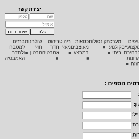
יצירת קשר
יפים
מערכת
קונסולות
כסאות
ריהוט
ריהוט
שולחנות
ברזים
קצועיים
קולנוע
מעוצבים
מעץ
חדר
חוץ
למטבח
בחירת
ביתי
במבצע
אמבטיה
מבטון
ולחדר
רונות
האמבטיה
זזה
טים נוספים :
ן:
יל:
בת:
ות: